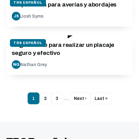
TRS ESPAÑOL
Preparación para averías y abordajes
Josh Syms
JS
13:34
TRS ESPAÑOL
Seguimiento para realizar un placaje
seguro y efectivo
Nathan Grey
NG
1
2
3
…
Next ›
Last »