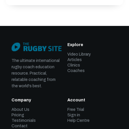
Explore
Video Library
Articles
The ultimate international
Clinics
rugby coach education
Coaches
resource. Practical,
relatable coaching from
the world's best.
Company
Account
About Us
Free Trial
Pricing
Sign in
Testimonials
Help Centre
Contact