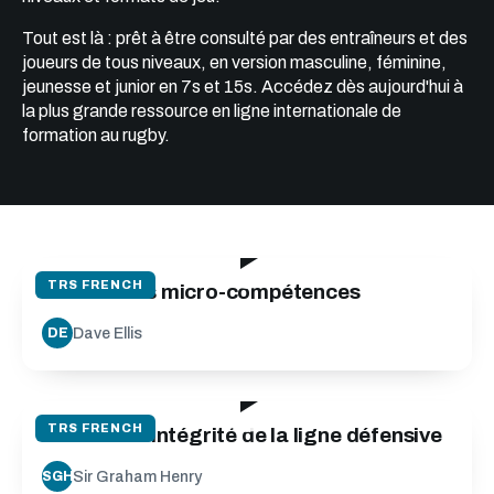
Tout est là : prêt à être consulté par des entraîneurs et des
joueurs de tous niveaux, en version masculine, féminine,
jeunesse et junior en 7s et 15s. Accédez dès aujourd'hui à
la plus grande ressource en ligne internationale de
formation au rugby.
05:38
TRS FRENCH
Aborder les micro-compétences
Dave Ellis
DE
09:31
TRS FRENCH
Maintenir l'intégrité de la ligne défensive
Sir Graham Henry
SGH