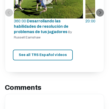
360:00
Desarrollando las
20:00
Formac
habilidades de resolución de
problemas de tus jugadores
By
Russell Earnshaw
See all TRS Español videos
Comments